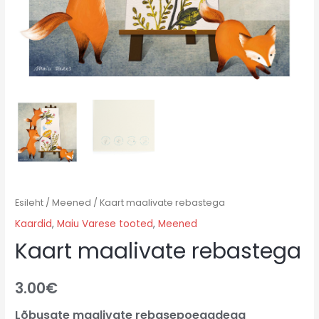
Esileht
/
Meened
/ Kaart maalivate rebastega
Kaardid
,
Maiu Varese tooted
,
Meened
Kaart maalivate rebastega
3.00
€
Lõbusate maalivate rebasepoegadega