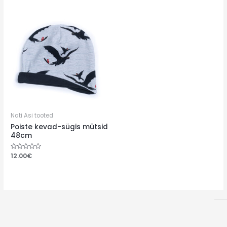
Nati Asi tooted
Poiste kevad-sügis mütsid
48cm
Hinnanguga
12.00
€
0
/
5