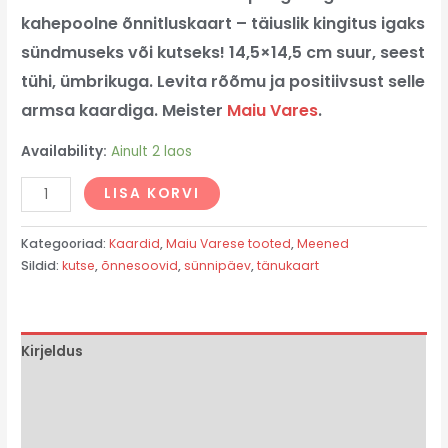
kahepoolne õnnitluskaart – täiuslik kingitus igaks
sündmuseks või kutseks! 14,5×14,5 cm suur, seest
tühi, ümbrikuga. Levita rõõmu ja positiivsust selle
armsa kaardiga. Meister
Maiu Vares
.
Availability:
Ainult 2 laos
LISA KORVI
Kategooriad:
Kaardid
,
Maiu Varese tooted
,
Meened
Sildid:
kutse
,
õnnesoovid
,
sünnipäev
,
tänukaart
Kirjeldus
Lisainfo
Arvustused (0)