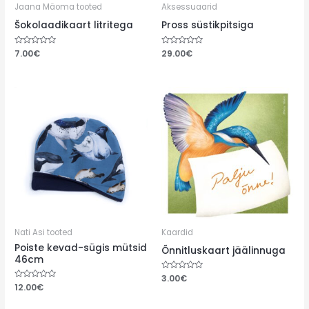
Jaana Mäoma tooted
Aksessuaarid
Šokolaadikaart litritega
Pross süstikpitsiga
Hinnanguga
7.00
€
Hinnanguga
29.00
€
0
0
/
/
5
5
Nati Asi tooted
Kaardid
Poiste kevad-sügis mütsid
Õnnitluskaart jäälinnuga
46cm
Hinnanguga
3.00
€
0
Hinnanguga
12.00
€
/
0
5
/
5