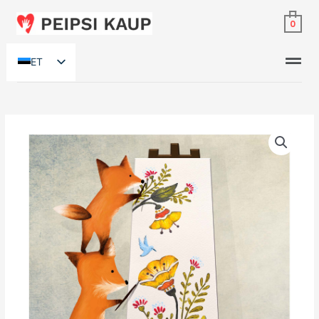
0
ET
RU