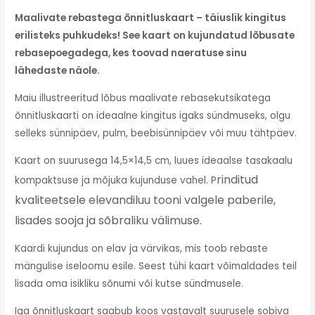
Maalivate rebastega õnnitluskaart – täiuslik kingitus
erilisteks puhkudeks! See kaart on kujundatud lõbusate
rebasepoegadega, kes toovad naeratuse sinu
lähedaste näole.
Maiu illustreeritud lõbus maalivate rebasekutsikatega
õnnitluskaarti on ideaalne kingitus igaks sündmuseks, olgu
selleks sünnipäev, pulm, beebisünnipäev või muu tähtpäev.
Kaart on suurusega 14,5×14,5 cm, luues ideaalse tasakaalu
rinditud
kompaktsuse ja mõjuka kujunduse vahel. P
kvaliteetsele elevandiluu tooni valgele paberile,
lisades sooja ja sõbraliku välimuse.
Kaardi kujundus on elav ja värvikas, mis toob rebaste
mängulise iseloomu esile. Seest tühi kaart võimaldades teil
lisada oma isikliku sõnumi või kutse sündmusele.
Iga õnnitluskaart saabub koos vastavalt suurusele sobiva