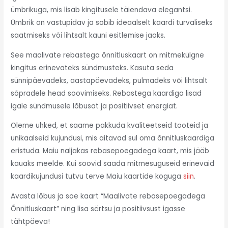
ümbrikuga, mis lisab kingitusele täiendava elegantsi.
Ümbrik on vastupidav ja sobib ideaalselt kaardi turvaliseks
saatmiseks või lihtsalt kauni esitlemise jaoks.
See maalivate rebastega õnnitluskaart on mitmekülgne
kingitus erinevateks sündmusteks. Kasuta seda
sünnipäevadeks, aastapäevadeks, pulmadeks või lihtsalt
sõpradele head soovimiseks. Rebastega kaardiga lisad
igale sündmusele lõbusat ja positiivset energiat.
Oleme uhked, et saame pakkuda kvaliteetseid tooteid ja
unikaalseid kujundusi, mis aitavad sul oma õnnitluskaardiga
eristuda. Maiu naljakas rebasepoegadega kaart, mis jääb
kauaks meelde. Kui soovid saada mitmesuguseid erinevaid
kaardikujundusi tutvu terve Maiu kaartide koguga
siin
.
Avasta lõbus ja soe kaart “Maalivate rebasepoegadega
Õnnitluskaart” ning lisa särtsu ja positiivsust igasse
tähtpäeva!