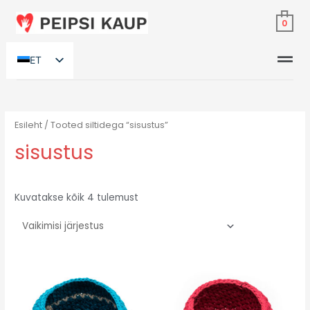
0
ET
RU
Esileht
/ Tooted siltidega “sisustus”
sisustus
Kuvatakse kõik 4 tulemust