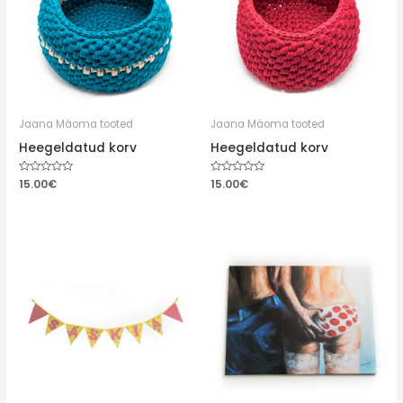
Jaana Mäoma tooted
Jaana Mäoma tooted
Heegeldatud korv
Heegeldatud korv
Hinnanguga
15.00
€
Hinnanguga
15.00
€
0
0
/
/
5
5