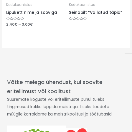
Kodukaunistus
Kodukaunistus
Lipukett nime ja sooviga
Seinapilt “Vallatud täpid”
Hinnanguga
2.40
€
–
3.00
€
Hinnanguga
0
0
/
/
5
5
Võtke meiega ühendust, kui soovite
eritellimust või koolitust
Suuremate koguste või eritellimuste puhul tuleks
tingimused kokku leppida meistriga. Lisaks toodete
müügile korraldame ka meistrikoolitusi ja töötubasid.