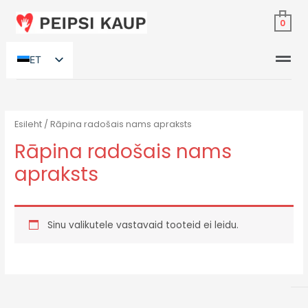
0
ET
RU
Esileht
/ Rāpina radošais nams apraksts
Rāpina radošais nams
apraksts
Sinu valikutele vastavaid tooteid ei leidu.