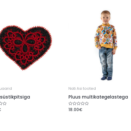
uaarid
Nati Asi tooted
 süstikpitsiga
Pluus multikategelastega
€
18.00
€
uga
Hinnanguga
0
/
5