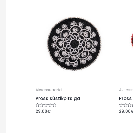
Aksessuaarid
Aksess
Pross süstikpitsiga
Pross
29.00
€
29.00
Hinnanguga
Hinnang
0
0
/
/
5
5