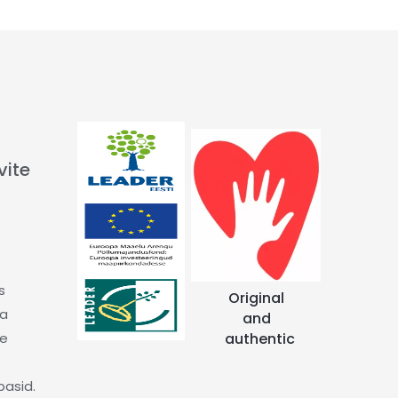
vite
s
Original
da
and
te
authentic
basid.