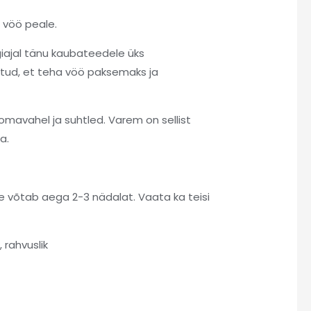
 vöö peale.
giajal tänu kaubateedele üks
atud, et teha vöö paksemaks ja
omavahel ja suhtled. Varem on sellist
a.
ine võtab aega 2-3 nädalat. Vaata ka teisi
 rahvuslik