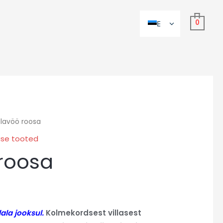
0
ET
RU
lavöö roosa
use tooted
roosa
ala jooksul.
Kolmekordsest villasest