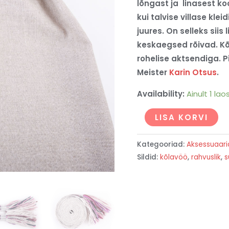
lõngast ja
linasest ko
kui talvise villase kle
juures. On selleks siis
keskaegsed rõivad. K
rohelise aktsendiga. P
Meister
Karin Otsus
.
Availability:
Ainult 1 lao
LISA KORVI
Kategooriad:
Aksessuaari
Sildid:
kõlavöö
,
rahvuslik
,
s