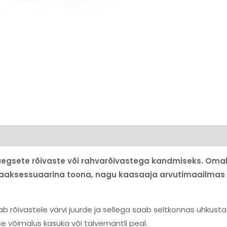
kaegsete rõivaste või rahvarõivastega kandmiseks. Omal a
õivaaksessuaarina toona, nagu kaasaaja arvutimaailmas 
ab rõivastele värvi juurde ja sellega saab seltkonnas uhkust
e võimalus kasuka või talvemantli peal.