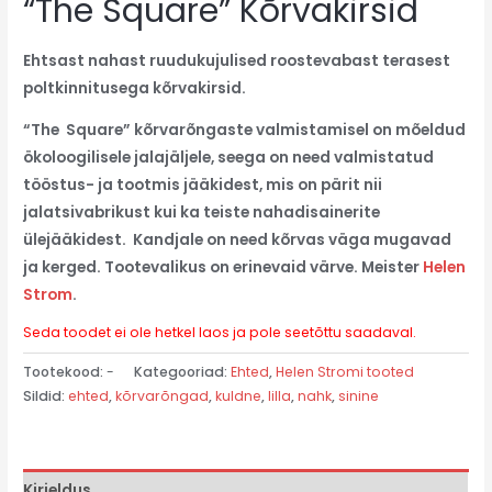
“The Square” Kõrvakirsid
Ehtsast nahast ruudukujulised roostevabast terasest
poltkinnitusega kõrvakirsid.
“The Square” kõrvarõngaste valmistamisel on mõeldud
ökoloogilisele jalajäljele, seega on need valmistatud
tööstus- ja tootmis jääkidest, mis on pärit nii
jalatsivabrikust kui ka teiste nahadisainerite
ülejääkidest. Kandjale on need kõrvas väga mugavad
ja kerged. Tootevalikus on erinevaid värve.
Meister
Helen
Strom
.
Seda toodet ei ole hetkel laos ja pole seetõttu saadaval.
Tootekood:
-
Kategooriad:
Ehted
,
Helen Stromi tooted
Sildid:
ehted
,
kõrvarõngad
,
kuldne
,
lilla
,
nahk
,
sinine
Kirjeldus