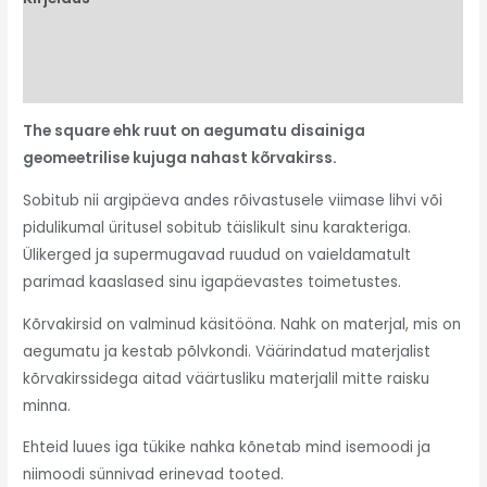
Lisainfo
Arvustused (0)
The square ehk ruut on aegumatu disainiga
geomeetrilise kujuga nahast kõrvakirss.
Sobitub nii argipäeva andes rõivastusele viimase lihvi või
pidulikumal üritusel sobitub täislikult sinu karakteriga.
Ülikerged ja supermugavad ruudud on vaieldamatult
parimad kaaslased sinu igapäevastes toimetustes.
Kõrvakirsid on valminud käsitööna. Nahk on materjal, mis on
aegumatu ja kestab põlvkondi. Väärindatud materjalist
kõrvakirssidega aitad väärtusliku materjalil mitte raisku
minna.
Ehteid luues iga tükike nahka kõnetab mind isemoodi ja
niimoodi sünnivad erinevad tooted.