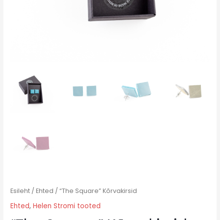
Esileht
/
Ehted
/ “The Square” Kõrvakirsid
Ehted
,
Helen Stromi tooted