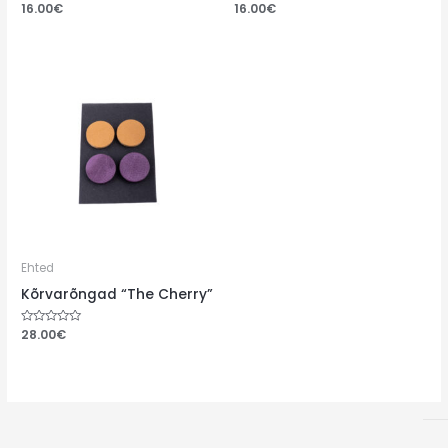
Hinnanguga
16.00
€
Hinnanguga
16.00
€
0
0
/
/
5
5
Ehted
Kõrvarõngad “The Cherry”
Hinnanguga
28.00
€
0
/
5