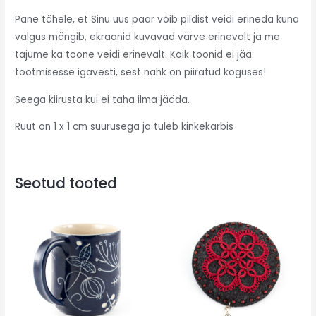
Pane tähele, et Sinu uus paar võib pildist veidi erineda kuna
valgus mängib, ekraanid kuvavad värve erinevalt ja me
tajume ka toone veidi erinevalt.
Kõik toonid ei jää
tootmisesse igavesti, sest nahk on piiratud koguses!
Seega kiirusta kui ei taha ilma jääda.
Ruut on 1 x 1 cm suurusega ja
tuleb kinkekarbis
Seotud tooted