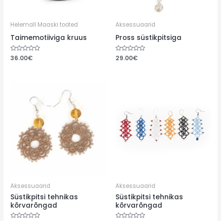
Helemall Maaski tooted
Aksessuaarid
Taimemotiiviga kruus
Pross süstikpitsiga
Hinnanguga
36.00
€
Hinnanguga
29.00
€
0
0
/
/
5
5
Aksessuaarid
Aksessuaarid
Süstikpitsi tehnikas
Süstikpitsi tehnikas
kõrvarõngad
kõrvarõngad