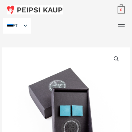
0
ET
RU